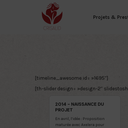
Aller
au
contenu
Projets & Pres
[timeline_awesome id= »1695″]
[th-slider design= »design-2″ slidestos
2014 - NAISSANCE DU
PROJET
En avril, l’idée : Proposition
maturée avec Axelera pour