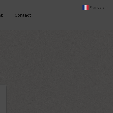
Français
▼
ab
Contact
2022 - ENTRÉE DE
NOUVEAUX ASSOCI
Cérémonie d’entrée de
nouveaux associés : Arg