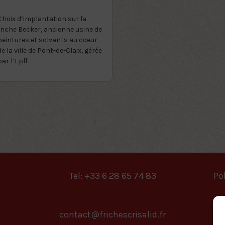
Choix d’implantation sur la
friche Becker, ancienne usine de
peintures et solvants au coeur
de la ville de Pont-de-Claix, gérée
par l’Epfl
Tel: +33 6 28 65 74 83
Pol
contact@frichescrisalid.fr