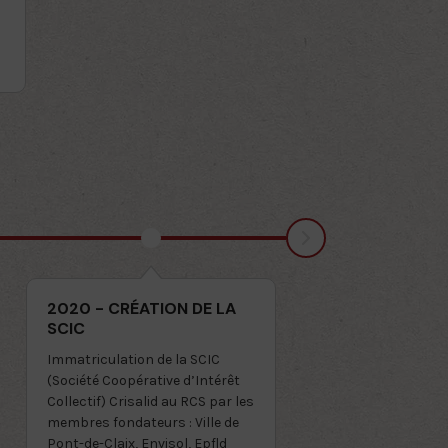
Soltis, Sol &Co, Solrem,
Arion.Idé, Grenoble Alp
Métropole
Premier salon (Smart C
Barcelone)
Subvention Région Rhô
2020 - CRÉATION DE LA
SCIC
Immatriculation de la SCIC
(Société Coopérative d’Intérêt
Collectif) Crisalid au RCS par les
membres fondateurs : Ville de
Pont-de-Claix, Envisol, Epfld