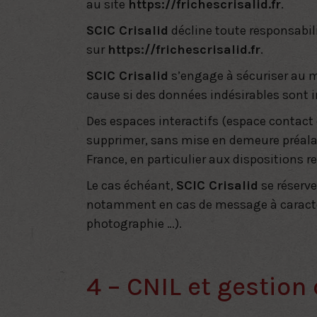
au site
https://frichescrisalid.fr
.
SCIC Crisalid
décline toute responsabili
sur
https://frichescrisalid.fr
.
SCIC Crisalid
s’engage à sécuriser au m
cause si des données indésirables sont i
Des espaces interactifs (espace contact 
supprimer, sans mise en demeure préalab
France, en particulier aux dispositions r
Le cas échéant,
SCIC Crisalid
se réserve
notamment en cas de message à caractère 
photographie …).
4 – CNIL et gestion