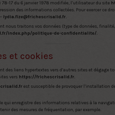
oi 78-17 du 6 janvier 1978 modifiée
, l’utilisateur du site
h
pression des informations collectées. Pour exercer ce d
–
lydia.fize@frichescrisalid.fr
.
t nous traitons vos données (type de données, finalité, 
d.fr/index.php/politique-de-confidentialite/
.
es et cookies
nt des liens hypertextes vers d’autres sites et dégage to
sites vers
https://frichescrisalid.fr
.
crisalid.fr
est susceptible de provoquer l’installation de
lle qui enregistre des informations relatives à la navigat
tenir des mesures de fréquentation, par exemple.