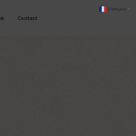
Français
▼
ab
Contact