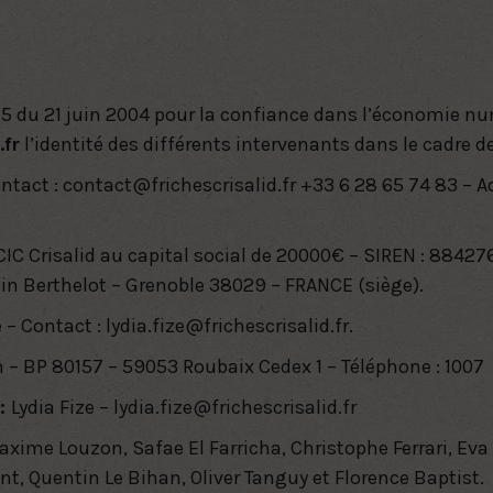
575 du 21 juin 2004
pour la confiance dans l’économie numé
.fr
l’identité des différents intervenants dans le cadre de
ontact : contact@frichescrisalid.fr +33 6 28 65 74 83 – A
IC Crisalid au capital social de 20000€ – SIREN : 8842
lin Berthelot – Grenoble 38029 – FRANCE (siège).
e – Contact : lydia.fize@frichescrisalid.fr.
 – BP 80157 – 59053 Roubaix Cedex 1 – Téléphone : 1007
 :
Lydia Fize – lydia.fize@frichescrisalid.fr
axime Louzon, Safae El Farricha, Christophe Ferrari, Eva
, Quentin Le Bihan, Oliver Tanguy et Florence Baptist.